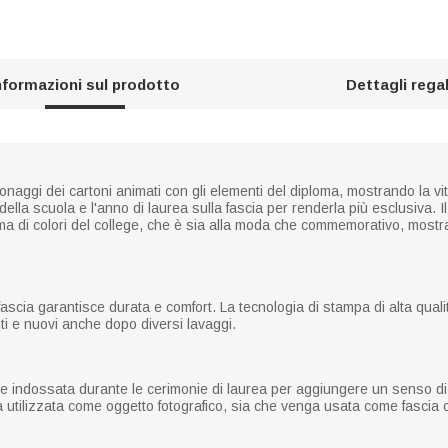
nformazioni sul prodotto
Dettagli rega
aggi dei cartoni animati con gli elementi del diploma, mostrando la vital
ella scuola e l'anno di laurea sulla fascia per renderla più esclusiva. I
ma di colori del college, che è sia alla moda che commemorativo, mostra
a fascia garantisce durata e comfort. La tecnologia di stampa di alta qual
nti e nuovi anche dopo diversi lavaggi.
e indossata durante le cerimonie di laurea per aggiungere un senso di
a utilizzata come oggetto fotografico, sia che venga usata come fascia