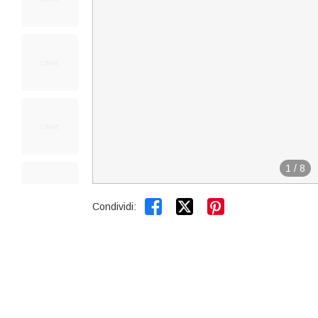
1
/
8


Condividi: