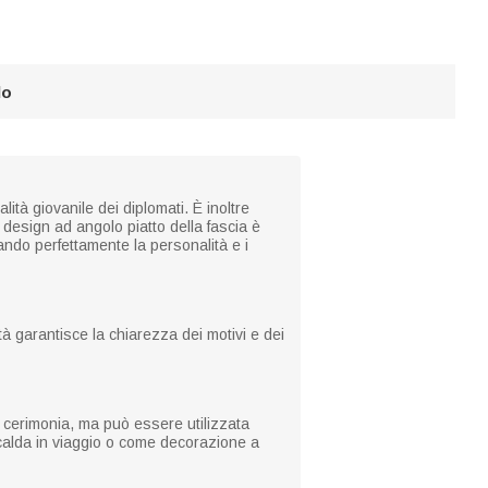
lo
ità giovanile dei diplomati. È inoltre
l design ad angolo piatto della fascia è
ndo perfettamente la personalità e i
ità garantisce la chiarezza dei motivi e dei
 cerimonia, ma può essere utilizzata
 calda in viaggio o come decorazione a