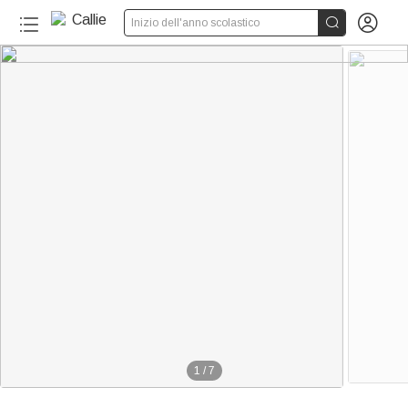


Inizio dell'anno scolastico
1
/
7