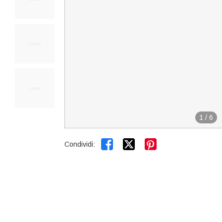
1
/
6


Condividi: