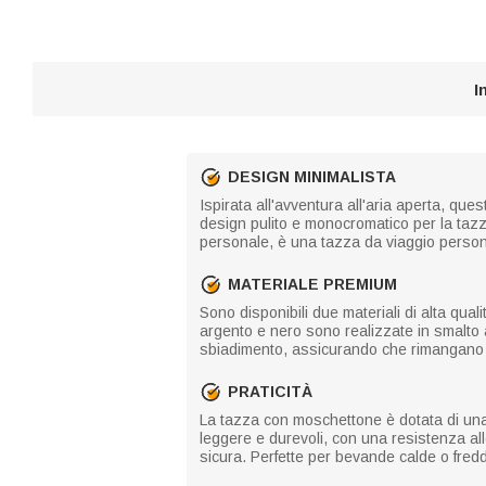
I
DESIGN MINIMALISTA
Ispirata all'avventura all'aria aperta, qu
design pulito e monocromatico per la tazz
personale, è una tazza da viaggio persona
MATERIALE PREMIUM
Sono disponibili due materiali di alta qua
argento e nero sono realizzate in smalto a
sbiadimento, assicurando che rimangano 
PRATICITÀ
La tazza con moschettone è dotata di una 
leggere e durevoli, con una resistenza alle
sicura. Perfette per bevande calde o fred