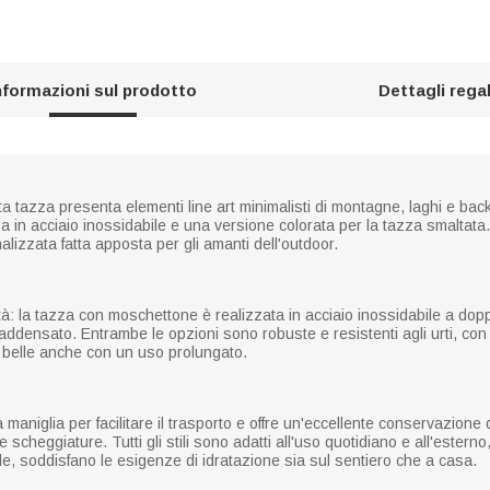
nformazioni sul prodotto
Dettagli rega
esta tazza presenta elementi line art minimalisti di montagne, laghi e ba
a in acciaio inossidabile e una versione colorata per la tazza smalta
lizzata fatta apposta per gli amanti dell'outdoor.
lità: la tazza con moschettone è realizzata in acciaio inossidabile a dop
ddensato. Entrambe le opzioni sono robuste e resistenti agli urti, con mo
belle anche con un uso prolungato.
maniglia per facilitare il trasporto e offre un'eccellente conservazione
 scheggiature. Tutti gli stili sono adatti all'uso quotidiano e all'estern
de, soddisfano le esigenze di idratazione sia sul sentiero che a casa.