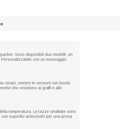
lo
ckpacker. Sono disponibili due modelli: un
ta. Personalizzabile con un messaggio
pio strato, mentre le versioni con bordo
tivi che resistono ai graffi e allo
 della temperatura. Le tazze smaltate sono
o, con superfici antiscivolo per una presa