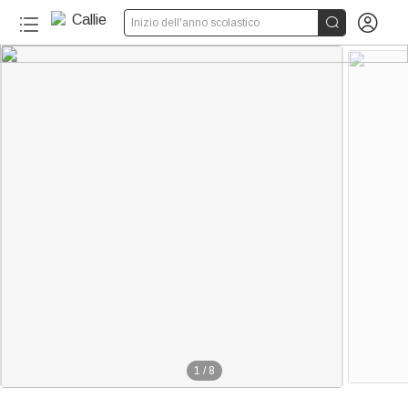


Inizio dell'anno scolastico
1
/
8