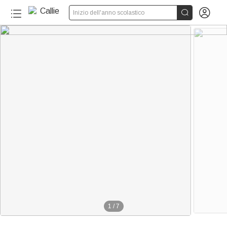


Inizio dell'anno scolastico
1
/
7