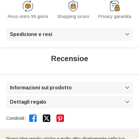
Reso entro 99 giorni
Shopping sicuro
Privacy garantita
Spedizione e resi

Recensioe
Informazioni sul prodotto

Dettagli regalo



Condividi:
Ricevi idee regalo uniche e molto altro direttamente nella tua