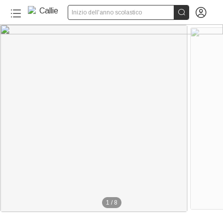


Inizio dell'anno scolastico
1
/
8