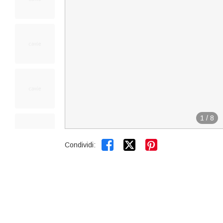
1
/
8


Condividi: