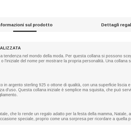
nformazioni sul prodotto
Dettagli rega
NALIZZATA
una tendenza nel mondo della moda. Per questa collana si possono sceglie
ta o l'iniziale del nome per mostrare la propria personalità. Una collan
ato in argento sterling 925 o ottone di qualità, con una superficie liscia
nza d'uso. Questa collana iniziale è semplice ma squisita, che può ser
gliamento.
ale, che lo rende un regalo adatto per la festa della mamma, Natale, 
occasione speciale, proprio come una sorpresa per ricordare a quella p