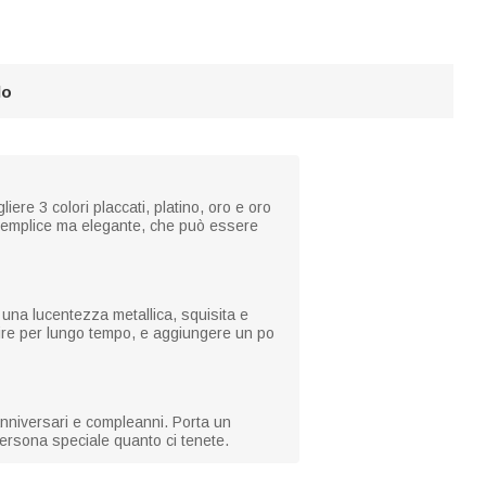
lo
re 3 colori placcati, platino, oro e oro
a semplice ma elegante, che può essere
 e una lucentezza metallica, squisita e
vire per lungo tempo, e aggiungere un po
anniversari e compleanni. Porta un
ersona speciale quanto ci tenete.