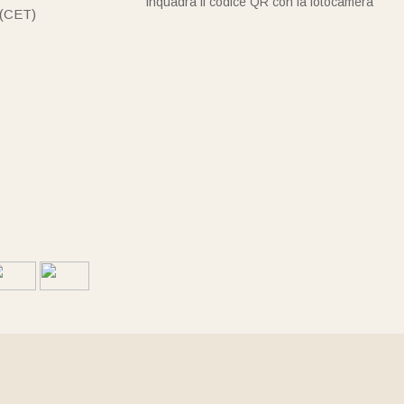
Inquadra il codice QR con la fotocamera
 (CET)