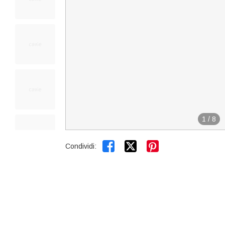
1
/
8


Condividi: