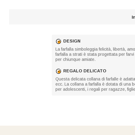
I
DESIGN
La farfalla simboleggia felicità, libertà, 
farfalla a strati è stata progettata per f
per chiunque amiate.
REGALO DELICATO
Questa delicata collana di farfalle è ada
ecc. La collana a farfalla è dotata di una be
per adolescenti, i regali per ragazze, figl