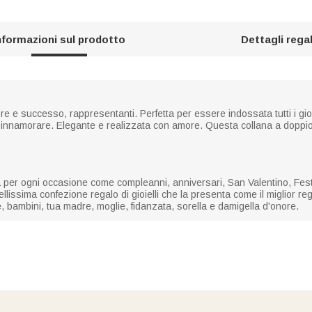
nformazioni sul prodotto
Dettagli rega
amore e successo, rappresentanti. Perfetta per essere indossata tutti i gi
arvi innamorare. Elegante e realizzata con amore. Questa collana a doppio
tta per ogni occasione come compleanni, anniversari, San Valentino, F
llissima confezione regalo di gioielli che la presenta come il miglior regalo 
ie, bambini, tua madre, moglie, fidanzata, sorella e damigella d'onore.