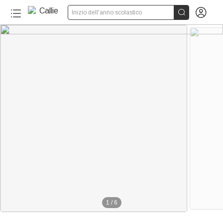


Inizio dell'anno scolastico
1
/
6