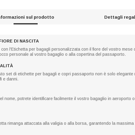
nformazioni sul prodotto
Dettagli rega
IORE DI NASCITA
 con l'Etichetta per bagagli personalizzata con il fiore del vostro mese 
occo personale al vostro bagaglio o alla copertina del passaporto.
UALITÀ
esto set di etichette per bagagli e copri passaporto non è solo elegante
fi e danni.
l nome, potrete identificare facilmente il vostro bagaglio in aeroporto 
tta rimanga attaccata alla valigia o alla borsa, garantendo la massima tr