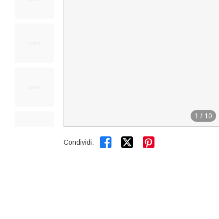
1
/
10


Condividi: