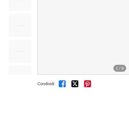
1
/
9


Condividi: