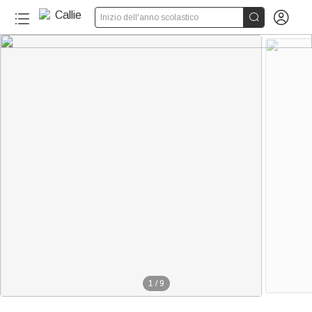


Inizio dell'anno scolastico
1
/
9