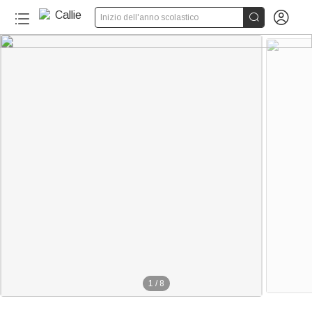


Inizio dell'anno scolastico
1
/
8