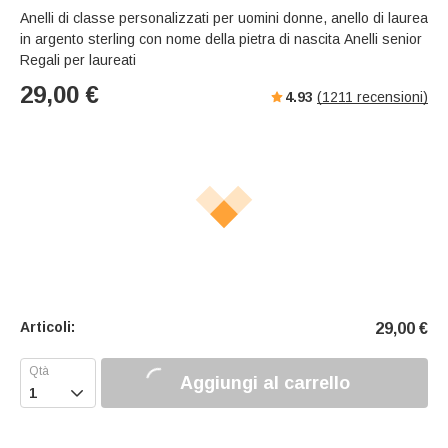
s
u
e
Anelli di classe personalizzati per uomini donne, anello di laurea
e
t
r
in argento sterling con nome della pietra di nascita Anelli senior
e
f
Regali per laureati
u
29,00
€
4.93
(
1211
recensioni)
l
l
s
c
r
e
e
n
Articoli:
29,00
€
Aggiungi al carrello
