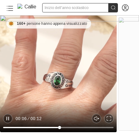


Inizio dell'anno scolastico
160+
persone hanno appena visualizzato
00:06
00:12
P
U
E
a
n
n
u
m
t