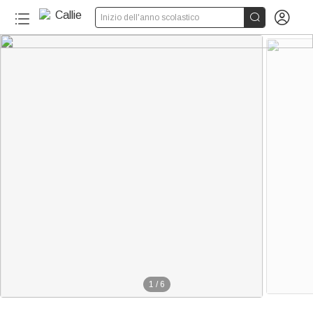


Inizio dell'anno scolastico
1
/
6