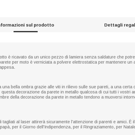
nformazioni sul prodotto
Dettagli rega
tto è ricavato da un unico pezzo di lamiera senza saldature che potr
arete per moto è verniciata a polvere elettrostatica per mantenere un a
 appesa.
ta una bella ombra grazie alle viti in rilievo sulle sue pareti, a una ce
questa decorazione da parete in metallo qualcosa di cui tutti i vostri a
mbre della decorazione da parete in metallo tendono a muoversi intorno
agliati al laser attirerà sicuramente l'attenzione di parenti e amici. È i
l papà, per il Giorno dell'Indipendenza, per il Ringraziamento, per Natal