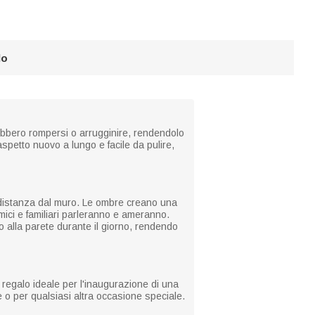
lo
ebbero rompersi o arrugginire, rendendolo
spetto nuovo a lungo e facile da pulire,
rta distanza dal muro. Le ombre creano una
mici e familiari parleranno e ameranno.
 alla parete durante il giorno, rendendo
l regalo ideale per l'inaugurazione di una
e o per qualsiasi altra occasione speciale.