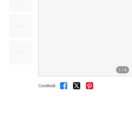
1
/
6


Condividi: