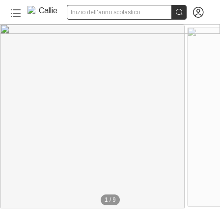


Inizio dell'anno scolastico
1
/
9