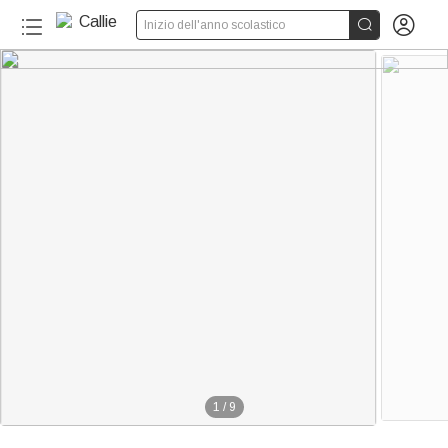


Inizio dell'anno scolastico
20+
1
/
9