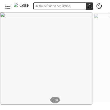


Inizio dell'anno scolastico
1
/
8