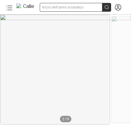


Inizio dell'anno scolastico
1
/
9