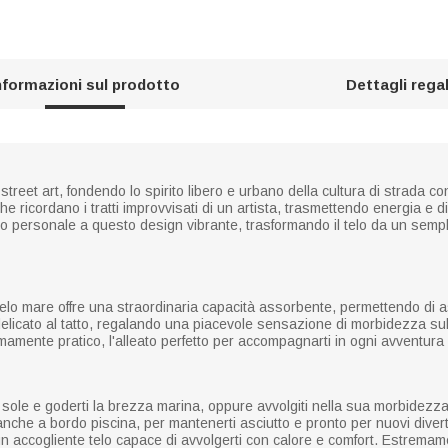
nformazioni sul prodotto
Dettagli rega
reet art, fondendo lo spirito libero e urbano della cultura di strada con 
che ricordano i tratti improvvisati di un artista, trasmettendo energia e d
o personale a questo design vibrante, trasformando il telo da un semp
telo mare offre una straordinaria capacità assorbente, permettendo di 
 delicato al tatto, regalando una piacevole sensazione di morbidezza sul
amente pratico, l'alleato perfetto per accompagnarti in ogni avventura 
 il sole e goderti la brezza marina, oppure avvolgiti nella sua morbidezz
nche a bordo piscina, per mantenerti asciutto e pronto per nuovi divert
n accogliente telo capace di avvolgerti con calore e comfort. Estremame