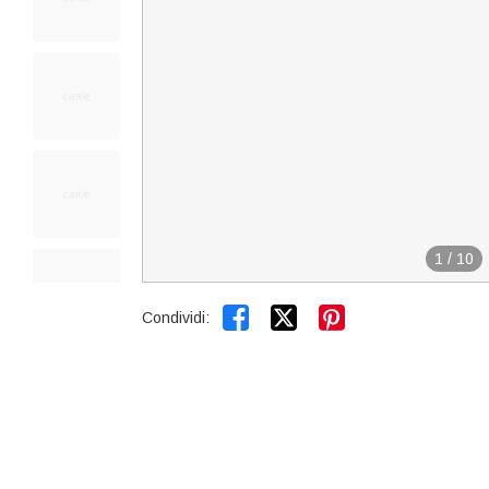
1
/
10


Condividi: