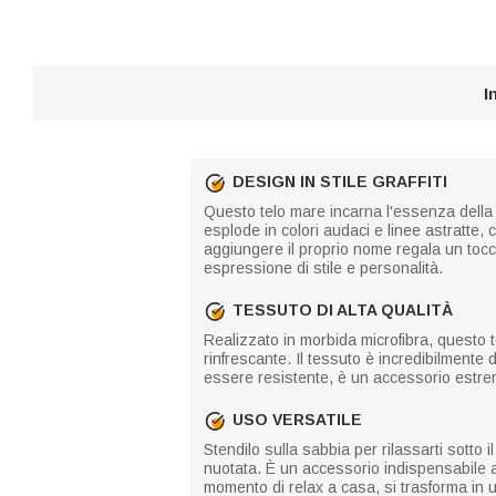
I
DESIGN IN STILE GRAFFITI
Questo telo mare incarna l'essenza della st
esplode in colori audaci e linee astratte, 
aggiungere il proprio nome regala un tocc
espressione di stile e personalità.
TESSUTO DI ALTA QUALITÀ
Realizzato in morbida microfibra, questo 
rinfrescante. Il tessuto è incredibilmente
essere resistente, è un accessorio estrem
USO VERSATILE
Stendilo sulla sabbia per rilassarti sotto
nuotata. È un accessorio indispensabile a
momento di relax a casa, si trasforma in u