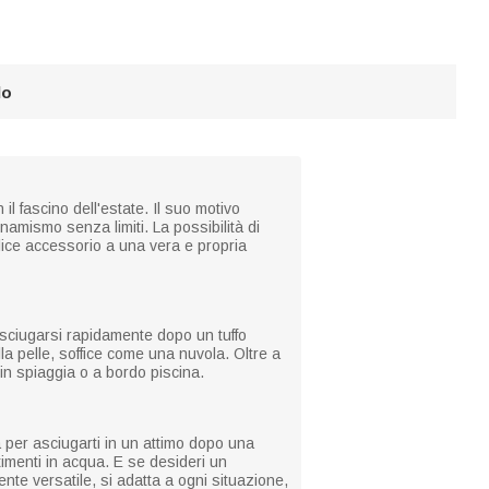
lo
il fascino dell'estate. Il suo motivo
inamismo senza limiti. La possibilità di
lice accessorio a una vera e propria
asciugarsi rapidamente dopo un tuffo
la pelle, soffice come una nuvola. Oltre a
in spiaggia o a bordo piscina.
a per asciugarti in un attimo dopo una
imenti in acqua. E se desideri un
nte versatile, si adatta a ogni situazione,