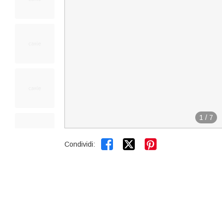
1
/
7


Condividi: