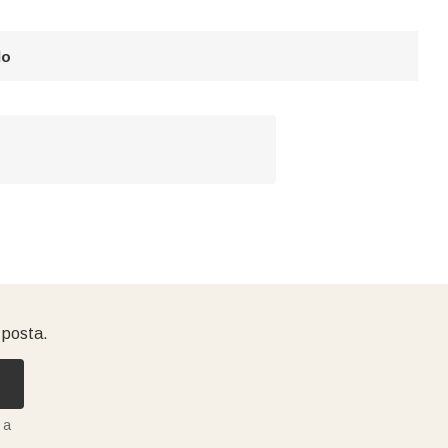
lo
i posta.
 a