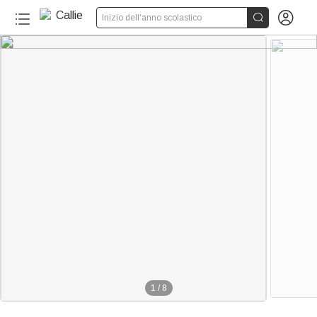


Inizio dell'anno scolastico
1
/
8