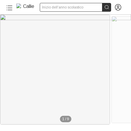


Inizio dell'anno scolastico
1
/
9