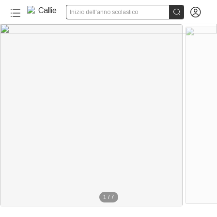


Inizio dell'anno scolastico
1
/
7