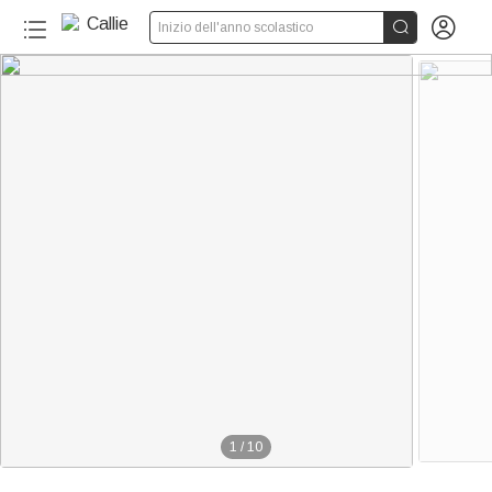


Inizio dell'anno scolastico
1
/
10