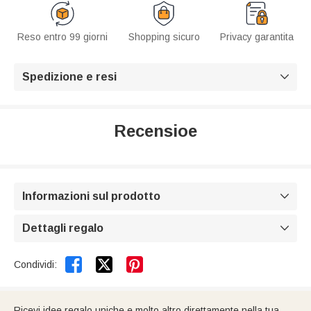
Reso entro 99 giorni
Shopping sicuro
Privacy garantita
Spedizione e resi

Recensioe
Informazioni sul prodotto

Dettagli regalo



Condividi:
Ricevi idee regalo uniche e molto altro direttamente nella tua