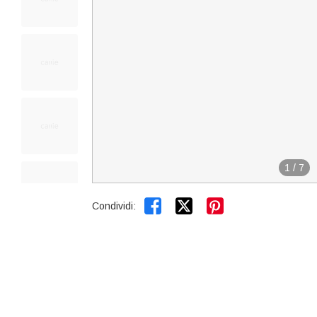
1
/
7


Condividi: