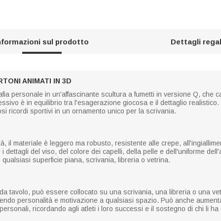
nformazioni sul prodotto
Dettagli rega
TONI ANIMATI IN 3D
ia personale in un'affascinante scultura a fumetti in versione Q, che ca
ssivo è in equilibrio tra l'esagerazione giocosa e il dettaglio realisti
si ricordi sportivi in un ornamento unico per la scrivania.
tà, il materiale è leggero ma robusto, resistente alle crepe, all'ingiallim
dettagli del viso, del colore dei capelli, della pelle e dell'uniforme dell
ualsiasi superficie piana, scrivania, libreria o vetrina.
tavolo, può essere collocato su una scrivania, una libreria o una vetrin
gendo personalità e motivazione a qualsiasi spazio. Può anche aumenta
personali, ricordando agli atleti i loro successi e il sostegno di chi li h