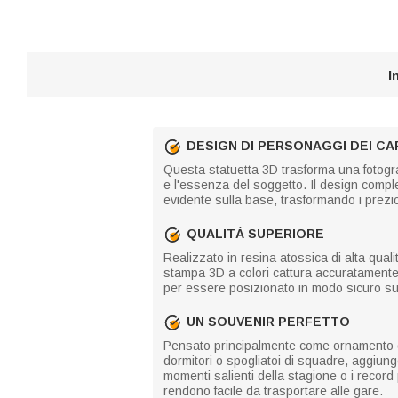
I
DESIGN DI PERSONAGGI DEI CAR
Questa statuetta 3D trasforma una fotograf
e l'essenza del soggetto. Il design comple
evidente sulla base, trasformando i prezio
QUALITÀ SUPERIORE
Realizzato in resina atossica di alta quali
stampa 3D a colori cattura accuratamente i 
per essere posizionato in modo sicuro su q
UN SOUVENIR PERFETTO
Pensato principalmente come ornamento da 
dormitori o spogliatoi di squadre, aggiun
momenti salienti della stagione o i record 
rendono facile da trasportare alle gare.