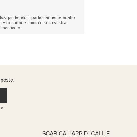
tifosi più fedeli. È particolarmente adatto
uesto cartone animato sulla vostra
dimenticato.
i posta.
 a
SCARICA L’APP DI CALLIE