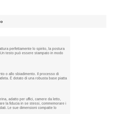
lo
ttura perfettamente lo spirito, la postura
co. Un testo può essere stampato in modo
ento o allo sbiadimento. Il processo di
'atleta. È dotato di una robusta base piatta
a, adatto per uffici, camere da letto,
re la fiducia in se stessi, commemorare i
a dati. Le sue dimensioni compatte lo