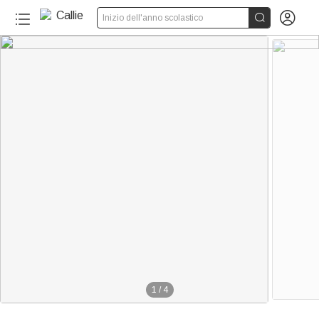


Inizio dell'anno scolastico
1
/
4