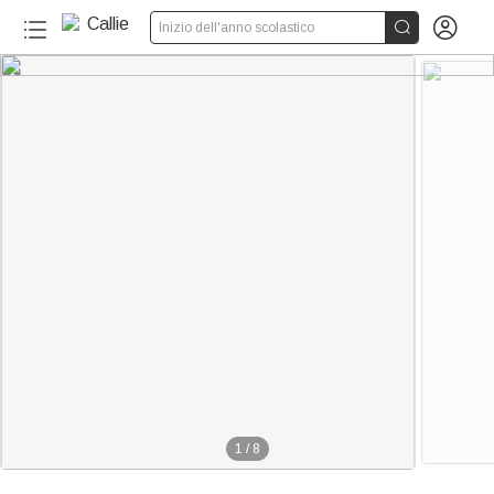


Inizio dell'anno scolastico
1
/
8