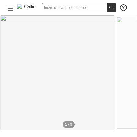


Inizio dell'anno scolastico
1
/
9