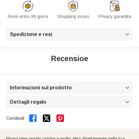
Reso entro 99 giorni
Shopping sicuro
Privacy garantita
Spedizione e resi

Recensioe
Informazioni sul prodotto

Dettagli regalo



Condividi:
Ricevi idee regalo uniche e molto altro direttamente nella tua