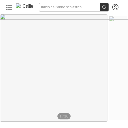


Inizio dell'anno scolastico
1
/
10