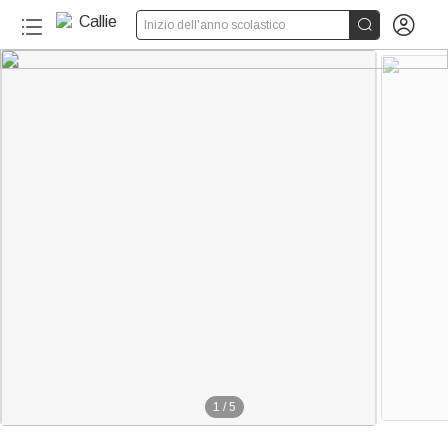


Inizio dell'anno scolastico
1
/
5