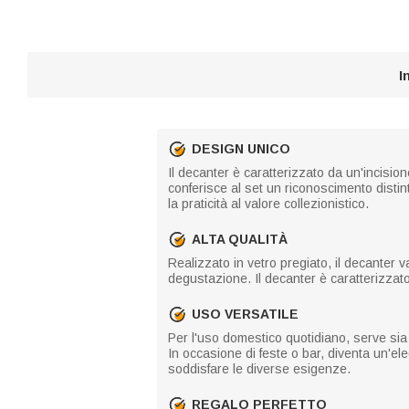
I
DESIGN UNICO
Il decanter è caratterizzato da un'incision
conferisce al set un riconoscimento disti
la praticità al valore collezionistico.
ALTA QUALITÀ
Realizzato in vetro pregiato, il decanter v
degustazione. Il decanter è caratterizzato
USO VERSATILE
Per l'uso domestico quotidiano, serve sia
In occasione di feste o bar, diventa un'el
soddisfare le diverse esigenze.
REGALO PERFETTO