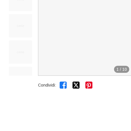
1
/
10


Condividi: