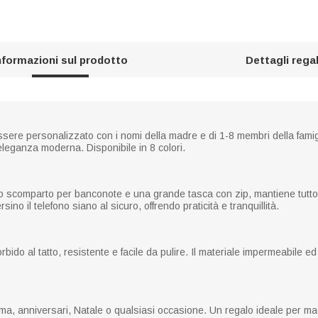
nformazioni sul prodotto
Dettagli rega
ere personalizzato con i nomi della madre e di 1-8 membri della famigli
 eleganza moderna. Disponibile in 8 colori.
io scomparto per banconote e una grande tasca con zip, mantiene tutto 
ino il telefono siano al sicuro, offrendo praticità e tranquillità.
orbido al tatto, resistente e facile da pulire. Il materiale impermeabile e
a, anniversari, Natale o qualsiasi occasione. Un regalo ideale per mad