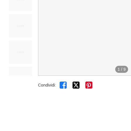
1
/
9


Condividi: