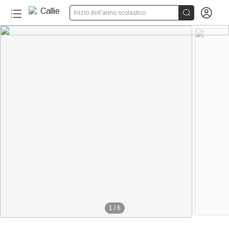


Inizio dell'anno scolastico
1
/
6