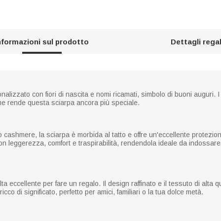
nformazioni sul prodotto
Dettagli rega
izzato con fiori di nascita e nomi ricamati, simbolo di buoni auguri. I
ome rende questa sciarpa ancora più speciale.
to cashmere, la sciarpa è morbida al tatto e offre un'eccellente protezion
n leggerezza, comfort e traspirabilità, rendendola ideale da indossar
eccellente per fare un regalo. Il design raffinato e il tessuto di alta qu
icco di significato, perfetto per amici, familiari o la tua dolce metà.