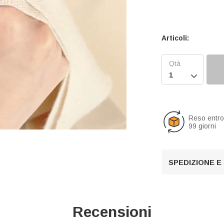
Articoli:

Reso entr
99 giorni
U
SPEDIZIONE E
n
m
u
t
Recensioni
e