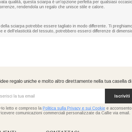
evata qualità, questa sciarpa è un'opzione perfetta per qualsiasi occasi
correnze, rendendola un regalo che unisce stile e calore.
della sciarpa potrebbe essere tagliato in modo differente. Ti preghiamo d
 e dell'elasticità del tessuto, potrebbero esserci differenze di dimensi
idee regalo uniche e molto altro direttamente nella tua casella d
Iscriviti
Ho letto e compreso la
Politica sulla Privacy e sui Cookie
e acconsento
ricevere comunicazioni commerciali personalizzate da Callie via email.