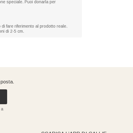
one speciale. Puoi donarla per
i fare riferimento al prodotto reale.
oni di 2-5 cm.
i posta.
 a