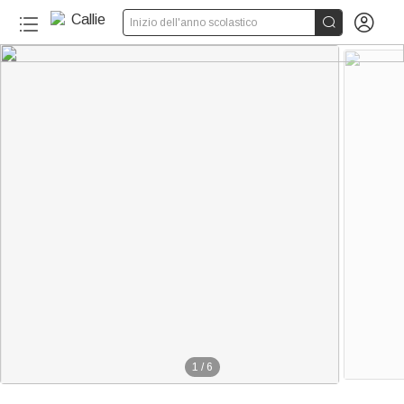


Inizio dell'anno scolastico
1
/
6