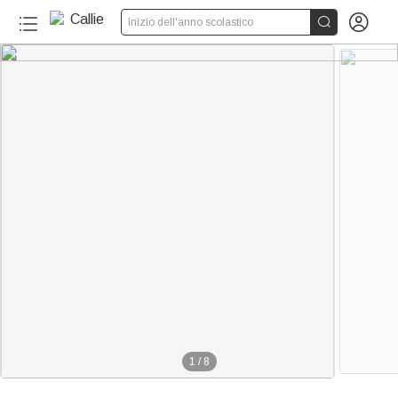


Inizio dell'anno scolastico
1
/
8