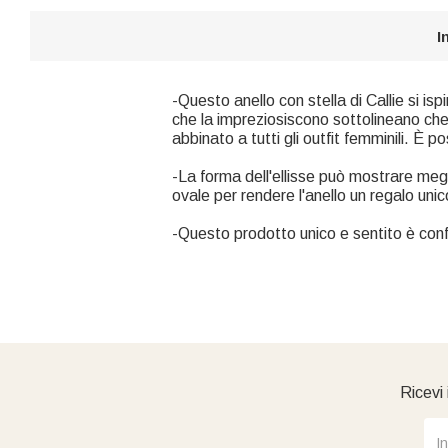
I
-Questo anello con stella di Callie si isp
che la impreziosiscono sottolineano che il
abbinato a tutti gli outfit femminili. È 
-La forma dell'ellisse può mostrare megli
ovale per rendere l'anello un regalo un
-Questo prodotto unico e sentito è conf
Ricevi 