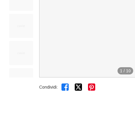
1
/
10


Condividi: