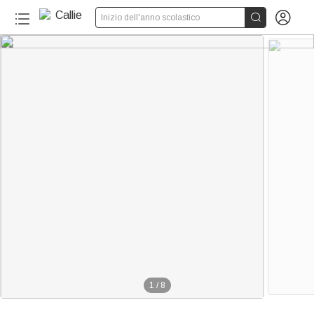


Inizio dell'anno scolastico
1
/
8