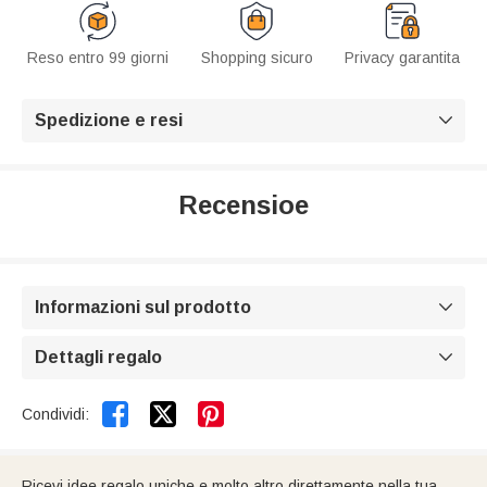
Reso entro 99 giorni
Shopping sicuro
Privacy garantita
Spedizione e resi

Recensioe
Informazioni sul prodotto

Dettagli regalo



Condividi:
Ricevi idee regalo uniche e molto altro direttamente nella tua