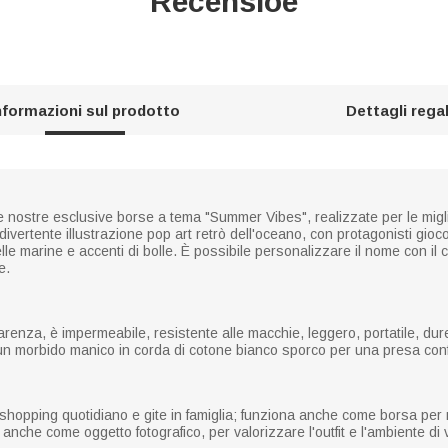
Recensioe
nformazioni sul prodotto
Dettagli rega
le nostre esclusive borse a tema "Summer Vibes", realizzate per le migli
vertente illustrazione pop art retrò dell'oceano, con protagonisti giocosi
elle marine e accenti di bolle. È possibile personalizzare il nome con il
e.
renza, è impermeabile, resistente alle macchie, leggero, portatile, durev
 un morbido manico in corda di cotone bianco sporco per una presa conf
shopping quotidiano e gite in famiglia; funziona anche come borsa per ri
nche come oggetto fotografico, per valorizzare l'outfit e l'ambiente di 