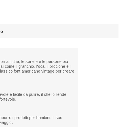
lo
ori amiche, le sorelle e le persone più
 come il granchio, l'oca, il procione e il
 classico font americano vintage per creare
ole e facile da pulire, il che lo rende
ortevole.
porre i prodotti per bambini. Il suo
viaggio.