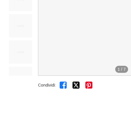
1
/
7


Condividi: