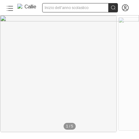


Inizio dell'anno scolastico
1
/
5