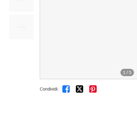
1
/
5


Condividi: