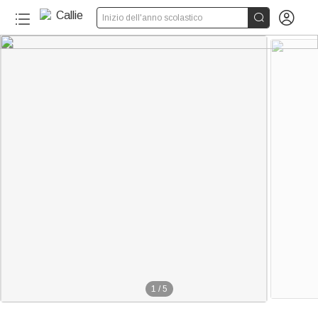


Inizio dell'anno scolastico
1
/
5