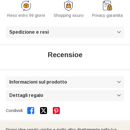
Reso entro 99 giorni
Shopping sicuro
Privacy garantita
Spedizione e resi

Recensioe
Informazioni sul prodotto

Dettagli regalo



Condividi:
Ricevi idee regalo uniche e molto altro direttamente nella tua