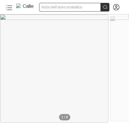


Inizio dell'anno scolastico
1
/
8