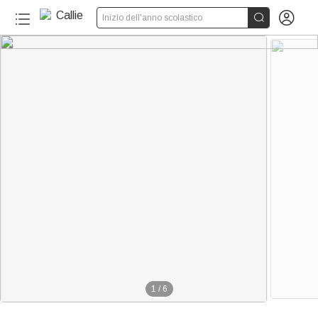


Inizio dell'anno scolastico
1
/
6