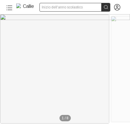


Inizio dell'anno scolastico
1
/
8