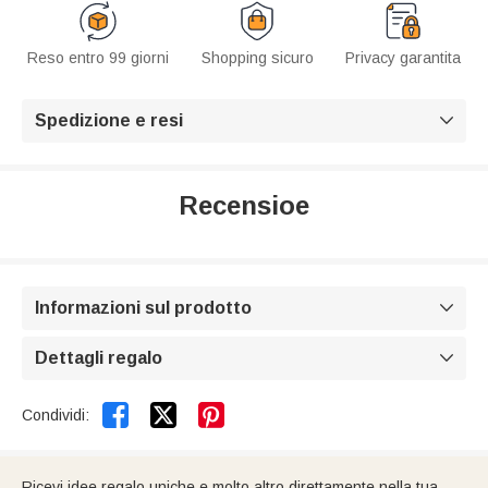
Reso entro 99 giorni
Shopping sicuro
Privacy garantita
Spedizione e resi

Recensioe
Informazioni sul prodotto

Dettagli regalo



Condividi:
Ricevi idee regalo uniche e molto altro direttamente nella tua