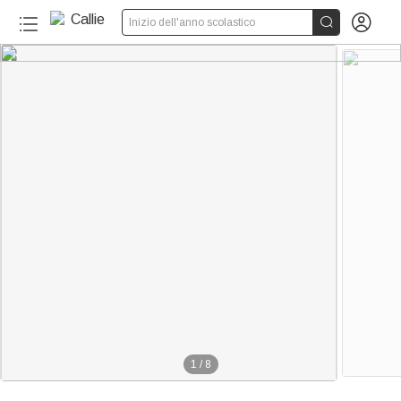


Inizio dell'anno scolastico
1
/
8