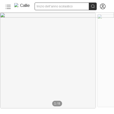


Inizio dell'anno scolastico
1
/
8