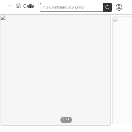


Inizio dell'anno scolastico
1
/
6